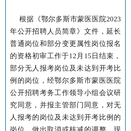
根据《鄂尔多斯市
蒙医
医院
2023
年公开招聘人员简章》文件，
延长
普通岗位和部分变更属
性岗位报名
的
资格初审工作于
12
月
15
日结束，
部分
无人报考岗位及
未达到开考比
例的岗位，经鄂尔多斯市
蒙医
医院
公开招聘考务工作领导小组会议研
究同意，
并报主管部门同意，对无
人报考的岗位及未达到开考比例的
岗位，做出取消或核减的调整，现